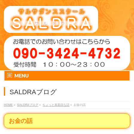
MENU
SALDRAブログ
HOME
»
SALDRAブログ
»
ちょっと真面目な話
»
お金の話
お金の話